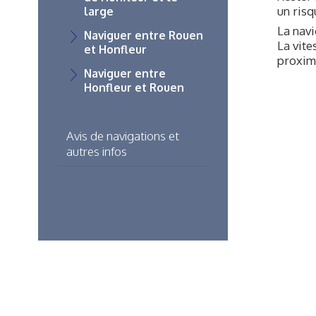
un risq
large
La navi
Naviguer entre Rouen
La vite
et Honfleur
proximi
Naviguer entre
Honfleur et Rouen
Avis de navigations et
autres infos