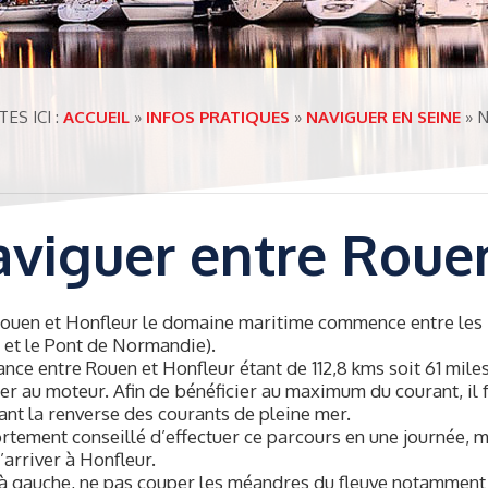
ES ICI :
ACCUEIL
»
INFOS PRATIQUES
»
NAVIGUER EN SEINE
»
N
viguer entre Rouen
ouen et Honfleur le domaine maritime commence entre les b
e et le Pont de Normandie).
ance entre Rouen et Honfleur étant de 112,8 kms soit 61 miles
ier au moteur. Afin de bénéficier au maximum du courant, il
ant la renverse des courants de pleine mer.
fortement conseillé d’effectuer ce parcours en une journée, 
’arriver à Honfleur.
à gauche, ne pas couper les méandres du fleuve notamment d