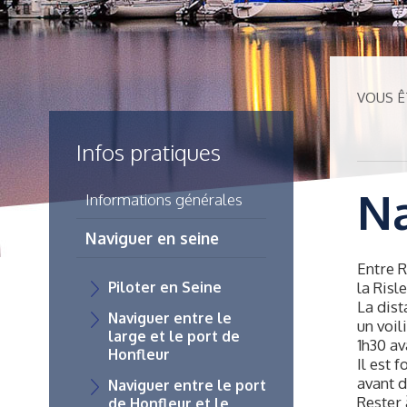
VOUS ÊT
Infos pratiques
Na
Informations générales
Naviguer en seine
Entre R
Piloter en Seine
la Risl
La dist
Naviguer entre le
un voil
large et le port de
1h30 av
Honfleur
Il est 
avant d
Naviguer entre le port
Rester 
de Honfleur et le