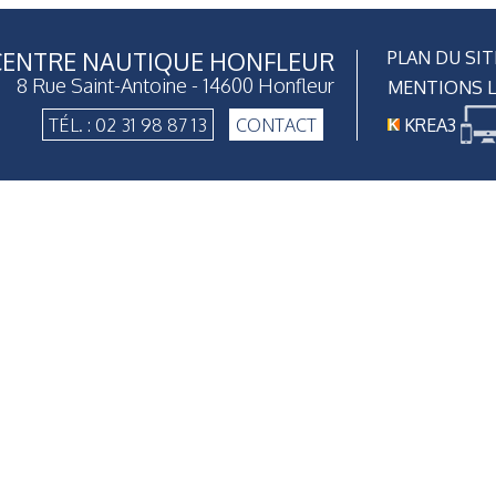
PLAN DU SIT
CENTRE NAUTIQUE HONFLEUR
8 Rue Saint-Antoine - 14600 Honfleur
MENTIONS L
TÉL. : 02 31 98 87 13
CONTACT
KREA3