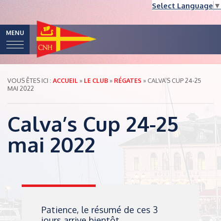
Select Language
▼
MENU
VOUS ÊTES ICI :
ACCUEIL
»
LE CLUB
»
RÉGATES
»
CALVA’S CUP 24-25
MAI 2022
Calva’s Cup 24-25
mai 2022
Patience, le résumé de ces 3
jours arrive bientôt…