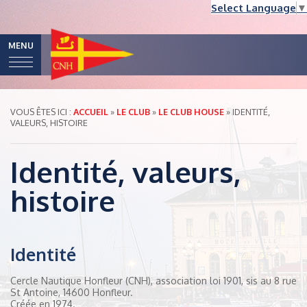
Select Language
▼
MENU
VOUS ÊTES ICI :
ACCUEIL
»
LE CLUB
»
LE CLUB HOUSE
»
IDENTITÉ,
VALEURS, HISTOIRE
Identité, valeurs,
histoire
Identité
Cercle Nautique Honfleur (CNH), association loi 1901, sis au 8 rue
St Antoine, 14600 Honfleur.
Créée en 1974.