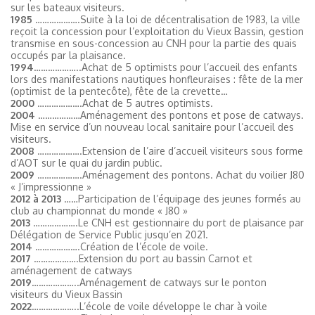
sur les bateaux visiteurs.
1985
……………….Suite à la loi de décentralisation de 1983, la ville
reçoit la concession pour l’exploitation du Vieux Bassin, gestion
transmise en sous-concession au CNH pour la partie des quais
occupés par la plaisance.
1994
………………..Achat de 5 optimists pour l’accueil des enfants
lors des manifestations nautiques honfleuraises : fête de la mer
(optimist de la pentecôte), fête de la crevette…
2000
……………….Achat de 5 autres optimists.
2004
………………Aménagement des pontons et pose de catways.
Mise en service d’un nouveau local sanitaire pour l’accueil des
visiteurs.
2008
……………….Extension de l’aire d’accueil visiteurs sous forme
d’AOT sur le quai du jardin public.
2009
……………….Aménagement des pontons. Achat du voilier J80
« J’impressionne »
2012 à 2013
……Participation de l’équipage des jeunes formés au
club au championnat du monde « J80 »
2013
……………….Le CNH est gestionnaire du port de plaisance par
Délégation de Service Public jusqu’en 2021.
2014
……………….Création de l’école de voile.
2017
……………….Extension du port au bassin Carnot et
aménagement de catways
2019
………………..Aménagement de catways sur le ponton
visiteurs du Vieux Bassin
2022
………………..L’école de voile développe le char à voile