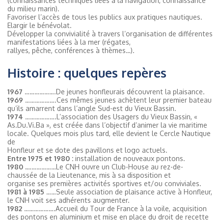
(connaissances techniques liées à la navigation, connaissance
du milieu marin).
Favoriser l’accès de tous les publics aux pratiques nautiques.
Elargir le bénévolat.
Développer la convivialité à travers l’organisation de différentes
manifestations liées à la mer (régates,
rallyes, pêche, conférences à thèmes…).
Histoire : quelques repères
1967
……………….De jeunes honfleurais découvrent la plaisance.
1969
……………….Ces mêmes jeunes achètent leur premier bateau
qu’ils amarrent dans l’angle Sud-est du Vieux Bassin.
1974
……………….L’association des Usagers du Vieux Bassin, «
As.Du.Vi.Ba », est créée dans l’objectif d’animer la vie maritime
locale. Quelques mois plus tard, elle devient le Cercle Nautique
de
Honfleur et se dote des pavillons et logo actuels.
Entre 1975 et 1980 :
installation de nouveaux pontons.
1980 .
………………Le CNH ouvre un Club-House au rez-de-
chaussée de la Lieutenance, mis à sa disposition et
organise ses premières activités sportives et/ou conviviales.
1981 à 1985
……Seule association de plaisance active à Honfleur,
le CNH voit ses adhérents augmenter.
1982
……………….Accueil du Tour de France à la voile, acquisition
des pontons en aluminium et mise en place du droit de recette