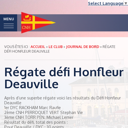
Select Language
▼
MENU
VOUS ÊTES ICI :
ACCUEIL
»
LE CLUB
»
JOURNAL DE BORD
»
RÉGATE
DÉFI HONFLEUR DEAUVILLE
Régate défi Honfleur
Deauville
Après d’une superbe régate voici les résultats du Défi Honfleur
Deauville
1er DYC RACKHAM Marc Raufie
2ème CNH PERROQUET VERT Stephan Vie
3ème CNH TORR PEN. Michael Lemer
Résultat du défi, total des points :
Pour Deauville / DYC : 30 points