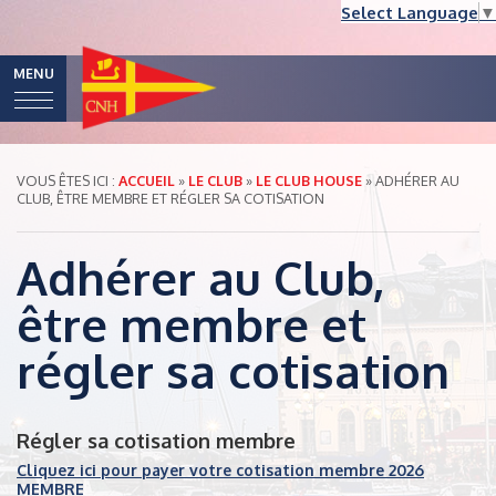
Select Language
▼
MENU
VOUS ÊTES ICI :
ACCUEIL
»
LE CLUB
»
LE CLUB HOUSE
»
ADHÉRER AU
CLUB, ÊTRE MEMBRE ET RÉGLER SA COTISATION
Adhérer au Club,
être membre et
régler sa cotisation
Régler sa cotisation membre
Cliquez ici pour payer votre cotisation membre 2026
MEMBRE