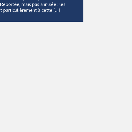
eportée, mais pas annulée : les
t particulièrement à cette […]