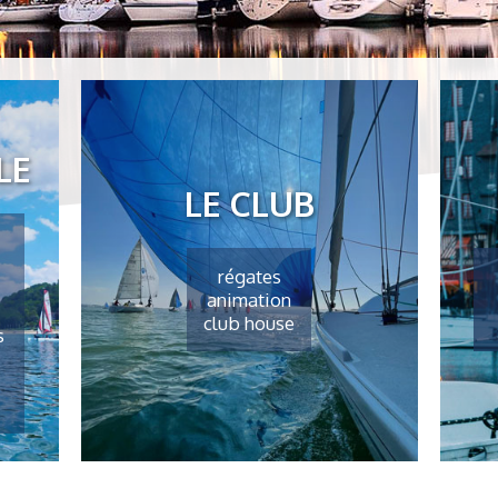
LE
LE CLUB
régates
animation
club house
s