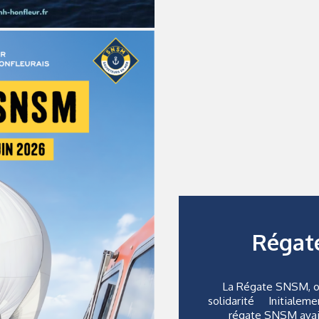
Régat
La Régate SNSM, ou
solidarité Initialemen
régate SNSM avait