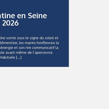
tine en Seine
2026
e sortie sous le signe du soleil et
émentine, les marins honfleurais la
énergie et son rire communicatif la
ble avant même de l’apercevoir.
Habituée […]