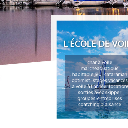
L'ÉCOLE DE VOI
char à voile
marcheaquatique
habitable J80
cataraman
optimist
stages vacances
la voile à l'année
location
sorties avec skipper
groupes-entreprises
coatching plaisance