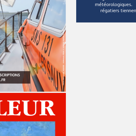
météorologiques. R
régatiers tiennen