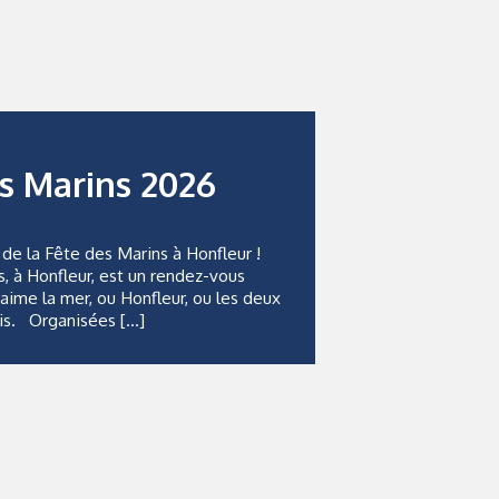
s Marins 2026
 de la Fête des Marins à Honfleur !
, à Honfleur, est un rendez-vous
aime la mer, ou Honfleur, ou les deux
ois. Organisées […]